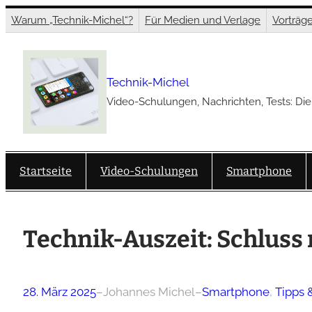
Zum
Warum „Technik-Michel“?
Für Medien und Verlage
Vorträg
Inhalt
springen
Technik-Michel
Video-Schulungen, Nachrichten, Tests: Die
Startseite
Video-Schulungen
Smartphone
Technik-Auszeit: Schlus
28. März 2025
–
Johannes Michel
–
Smartphone
, 
Tipps &