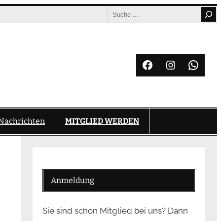
Search
Facebook
Instagram
What
Nachrichten
MITGLIED WERDEN
Anmeldung
Sie sind schon Mitglied bei uns? Dann