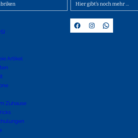
briken
Hier gibt’s noch mehr …
Facebook
Instagram
WhatsApp
OS)
d
ie Artikel
hten
it
one
im Zuhause
ricks
chulungen
e