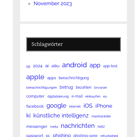
November 2023
Schlagwörter
android
app
ai
2024
akku
app-test
5g
apple
apps
benachrichtigung
betrug
bezahlen
benachrichtigungen
browser
computer
e-mail
digitalisierung
einkaufen
eu
google
iOS
iPhone
facebook
internet
ki
künstliche intelligenz
marktanteile
nachrichten
messenger
netz
meta
phishing
passwort
pc
phishing-serie
refurbished