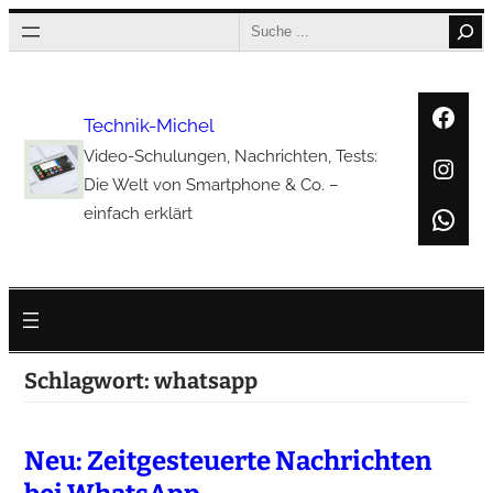
Zum
Search
Inhalt
springen
Face
Technik-Michel
Video-Schulungen, Nachrichten, Tests:
Inst
Die Welt von Smartphone & Co. –
Wha
einfach erklärt
Schlagwort:
whatsapp
Neu: Zeitgesteuerte Nachrichten