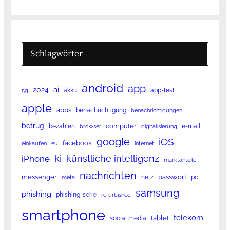
Schlagwörter
android
app
ai
2024
akku
app-test
5g
apple
apps
benachrichtigung
benachrichtigungen
betrug
computer
bezahlen
e-mail
browser
digitalisierung
google
iOS
facebook
einkaufen
eu
internet
ki
künstliche intelligenz
iPhone
marktanteile
nachrichten
messenger
passwort
netz
pc
meta
samsung
phishing
phishing-serie
refurbished
smartphone
telekom
tablet
social media