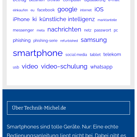
google
iOS
facebook
einkaufen
eu
internet
ki
künstliche intelligenz
iPhone
marktanteile
nachrichten
messenger
passwort
netz
pc
meta
samsung
phishing
phishing-serie
refurbished
smartphone
telekom
tablet
social media
video
video-schulung
whatsapp
usb
Über Technik-Michel.de
Smartphones sind tolle Geräte. Nur: Eine echte
Bedienungsanleitung liegt nicht bei. Dabei gibt es