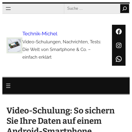
Zum
Search
Inhalt
springen
Face
Technik-Michel
Video-Schulungen, Nachrichten, Tests:
Inst
Die Welt von Smartphone & Co. –
Wha
einfach erklärt
Video-Schulung: So sichern
Sie Ihre Daten auf einem
Android-Smartphone