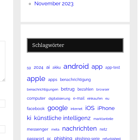
November 2023
Schlagwörter
android
app
ai
2024
akku
app-test
5g
apple
apps
benachrichtigung
betrug
bezahlen
benachrichtigungen
browser
computer
e-mail
digitalisierung
einkaufen
eu
google
iOS
iPhone
facebook
internet
ki
künstliche intelligenz
marktanteile
nachrichten
messenger
netz
meta
phishing
passwort
pc
phishing-serie
refurbished