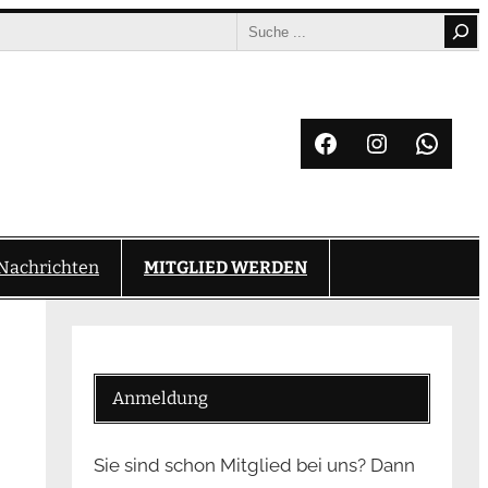
Search
Facebook
Instagram
What
Nachrichten
MITGLIED WERDEN
Anmeldung
Sie sind schon Mitglied bei uns? Dann