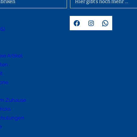
briken
Hier gibt’s noch mehr …
Facebook
Instagram
WhatsApp
OS)
d
ie Artikel
hten
it
one
im Zuhause
ricks
chulungen
e