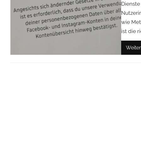
Dienste
Nutzeri
wie Met
ist die r
Weiter