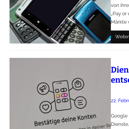
von ihre
„Pay or
Märkte v
Weiter
Dien
ents
22. Febr
Google 
Dienste