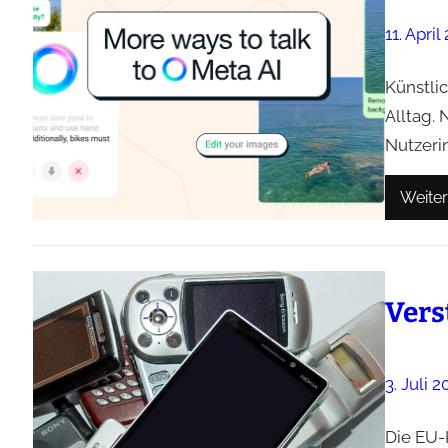
11. April
Künstlic
Alltag.
Nutzerin
Weiter
Vers
3. Juli 2
Die EU-