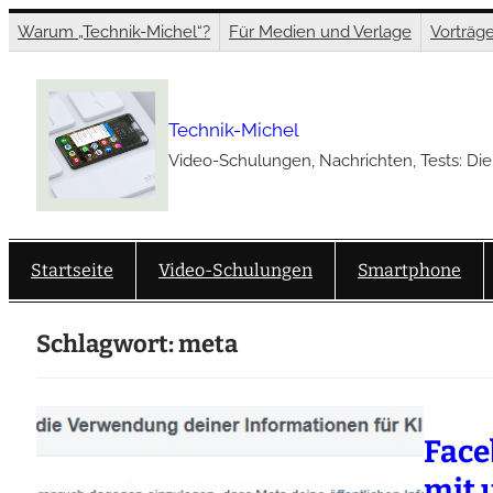
Zum
Warum „Technik-Michel“?
Für Medien und Verlage
Vorträg
Inhalt
springen
Technik-Michel
Video-Schulungen, Nachrichten, Tests: Die
Startseite
Video-Schulungen
Smartphone
Schlagwort:
meta
Face
mit 