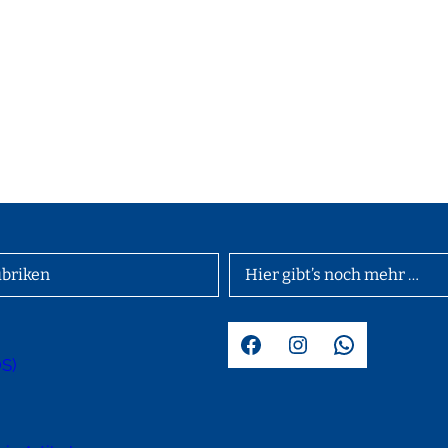
briken
Hier gibt’s noch mehr …
Facebook
Instagram
WhatsApp
OS)
d