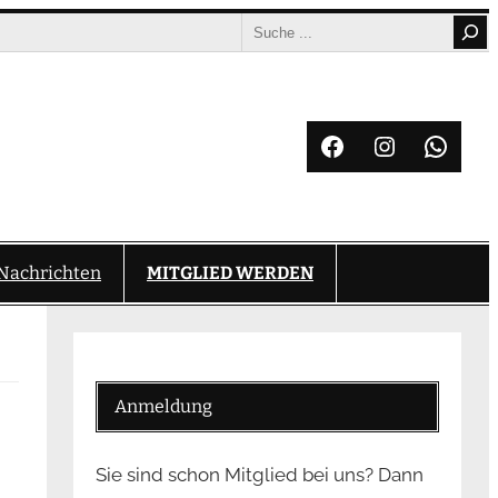
Search
Facebook
Instagram
What
Nachrichten
MITGLIED WERDEN
Anmeldung
Sie sind schon Mitglied bei uns? Dann