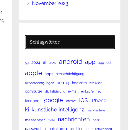
November 2023
r
ng
Schlagwörter
android
app
ai
2024
akku
app-test
5g
apple
apps
benachrichtigung
betrug
bezahlen
benachrichtigungen
browser
computer
e-mail
digitalisierung
einkaufen
eu
google
iOS
iPhone
facebook
internet
ki
künstliche intelligenz
marktanteile
nachrichten
messenger
netz
meta
phishing
passwort
pc
phishing-serie
refurbished