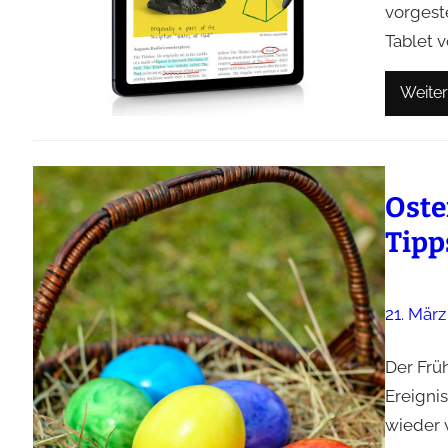
vorgest
Tablet v
Weiter
Oste
Tipp
21. März
Der Frü
Ereigni
wieder 