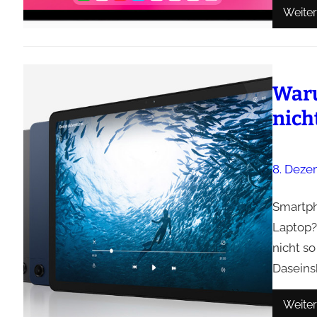
Weiter
Waru
nich
8. Deze
Smartph
Laptop? 
nicht s
Daseins
Weiter