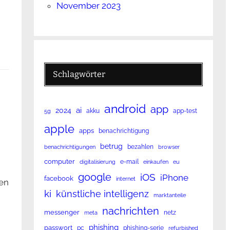
November 2023
Schlagwörter
android
app
ai
2024
akku
app-test
5g
apple
apps
benachrichtigung
betrug
bezahlen
benachrichtigungen
browser
computer
e-mail
digitalisierung
einkaufen
eu
google
iOS
iPhone
facebook
internet
en
ki
künstliche intelligenz
marktanteile
nachrichten
messenger
netz
meta
phishing
passwort
pc
phishing-serie
refurbished