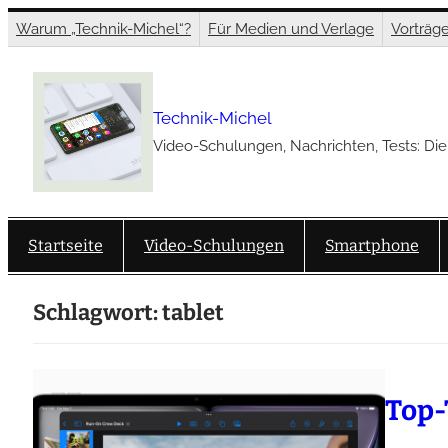
Zum
Warum „Technik-Michel“?
Für Medien und Verlage
Vorträg
Inhalt
springen
Technik-Michel
Video-Schulungen, Nachrichten, Tests: Die
Startseite
Video-Schulungen
Smartphone
Schlagwort:
tablet
Top-