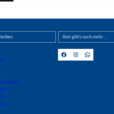
briken
Hier gibt’s noch mehr …
Facebook
Instagram
WhatsApp
OS)
d
ie Artikel
hten
it
one