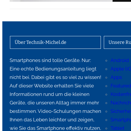
Über Technik-Michel.de
Unsere Ru
Smartphones sind tolle Geräte. Nur:
Android
Eine echte Bedienungsanleitung liegt
Apple (i
nicht bei. Dabei gibt es so viel zu wissen!
Apps
Auf dieser Website erhalten Sie viele
Feature
Informationen rund um die kleinen
Kostenfre
Geräte, die unseren Alltag immer mehr
Nachric
bestimmen. Video-Schulungen machen
Sicherhe
Ihnen das Leben leichter und zeigen,
Smartph
wie Sie das Smartphone effektiv nutzen,
Tablet