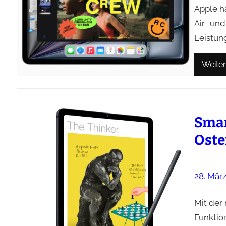
Apple h
Air- und
Leistun
Weiter
Smar
Oste
28. Mär
Mit der
Funktion