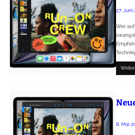
27. Juni
Wer auf
zwangslä
Empfehl
Technik
Weiter
Neue
8. Mai 2