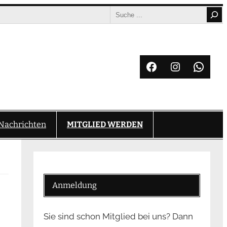
Search
Facebook
Instagram
What
Nachrichten
MITGLIED WERDEN
Anmeldung
Sie sind schon Mitglied bei uns? Dann