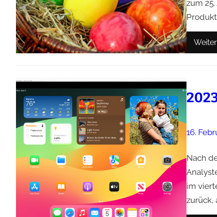
zum 25. 
Produkt
Weiter
2023
16. Febr
Nach de
Analyst
im vier
zurück, 