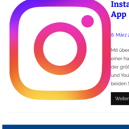
Inst
App
8. März
Mit übe
einer h
der grö
und You
beiden 
Weiter