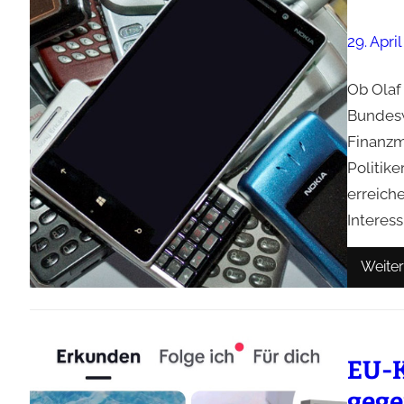
29. Apri
Ob Olaf
Bundesw
Finanzmi
Politike
erreiche
Interess
Weiter
EU-K
gege