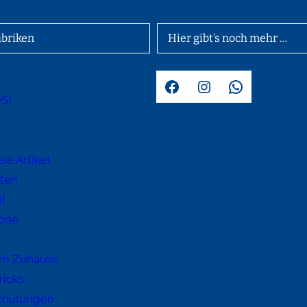
briken
Hier gibt’s noch mehr …
Facebook
Instagram
WhatsApp
OS)
d
ie Artikel
hten
it
one
im Zuhause
ricks
chulungen