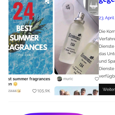
23. Apri
Die Kom
Verfahr
Dienste 
das Unt
und Spa
Dienste 
verfügba
Weiter