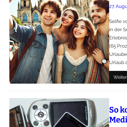
27. Aug
Selfie v
in der S
Erlebni
(65 Pro
Urlaube
Urlaub a
Weiter
So k
Medi