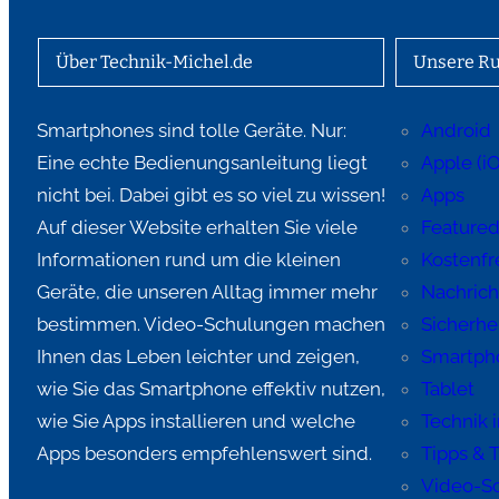
Über Technik-Michel.de
Unsere Ru
Smartphones sind tolle Geräte. Nur:
Android
Eine echte Bedienungsanleitung liegt
Apple (i
nicht bei. Dabei gibt es so viel zu wissen!
Apps
Auf dieser Website erhalten Sie viele
Feature
Informationen rund um die kleinen
Kostenfre
Geräte, die unseren Alltag immer mehr
Nachric
bestimmen. Video-Schulungen machen
Sicherhe
Ihnen das Leben leichter und zeigen,
Smartph
wie Sie das Smartphone effektiv nutzen,
Tablet
wie Sie Apps installieren und welche
Technik 
Apps besonders empfehlenswert sind.
Tipps & T
Video-S