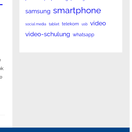
-
smartphone
samsung
video
telekom
tablet
social media
usb
video-schulung
whatsapp
e
ok
e