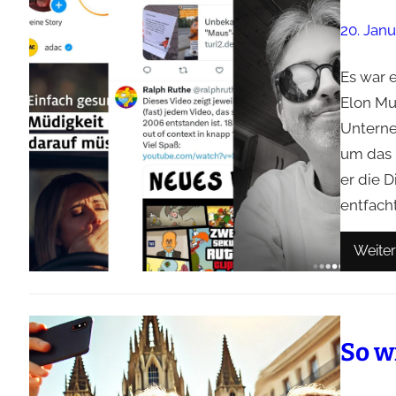
20. Jan
Es war 
Elon Mu
Unterne
um das 
er die 
entfacht
Weiter
So w