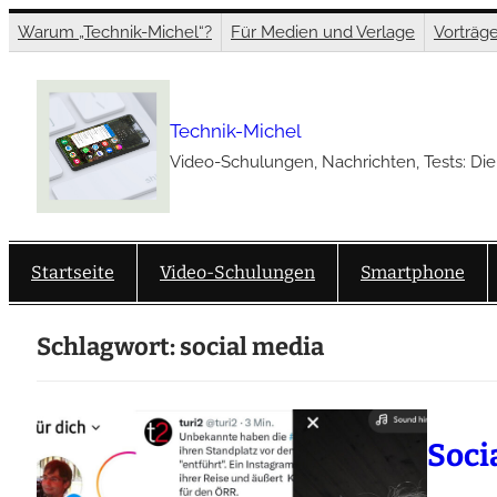
Zum
Warum „Technik-Michel“?
Für Medien und Verlage
Vorträg
Inhalt
springen
Technik-Michel
Video-Schulungen, Nachrichten, Tests: Die
Startseite
Video-Schulungen
Smartphone
Schlagwort:
social media
Soci