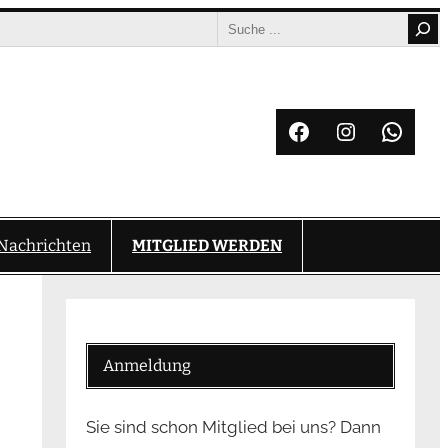
Search
Facebook
Instagram
What
Nachrichten
MITGLIED WERDEN
Anmeldung
Sie sind schon Mitglied bei uns? Dann