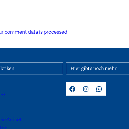
r comment data is processed.
briken
Hier gibt’s noch mehr …
Facebook
Instagram
WhatsApp
OS)
d
ie Artikel
hten