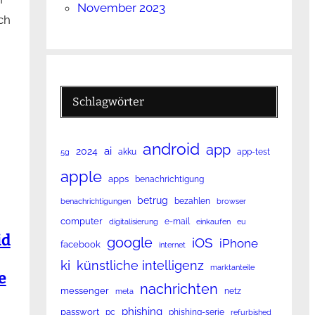
November 2023
ch
Schlagwörter
android
app
ai
2024
akku
app-test
5g
apple
apps
benachrichtigung
betrug
bezahlen
benachrichtigungen
browser
computer
e-mail
digitalisierung
einkaufen
eu
id
google
iOS
iPhone
facebook
internet
ki
künstliche intelligenz
marktanteile
e
nachrichten
messenger
netz
meta
phishing
passwort
pc
phishing-serie
refurbished