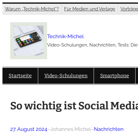
Zum
Warum „Technik-Michel“?
Für Medien und Verlage
Vorträg
Inhalt
springen
Technik-Michel
Video-Schulungen, Nachrichten, Tests: Die
Startseite
Video-Schulungen
Smartphone
So wichtig ist Social Medi
27. August 2024
–
Johannes Michel
–
Nachrichten