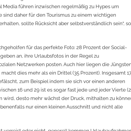
al Media führen inzwischen regelmäßig zu Hypes um
 sind daher für den Tourismus zu einem wichtigen
alten, sollte Rücksicht aber selbstverständlich sein“, so
hgeholfen für das perfekte Foto: 28 Prozent der Social-
eben an, ihre Urlaubsfotos in der Regel zu
n sozialen Netzwerken posten. Auch hier liegen die Jüngste
macht dies mehr als ein Drittel (35 Prozent). Insgesamt 1
fälscht, zum Beispiel indem sie sich vor einen anderen
chen 16 und 29 ist es sogar fast jede und jeder Vierte (
um wird, desto mehr wächst der Druck, mithalten zu könne
benenfalls nur einen kleinen Ausschnitt und nicht alle
bst verreist oder nicht, generell kommen Urlaubaufnahme