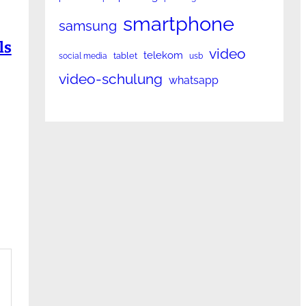
smartphone
samsung
ls
video
telekom
tablet
social media
usb
video-schulung
whatsapp