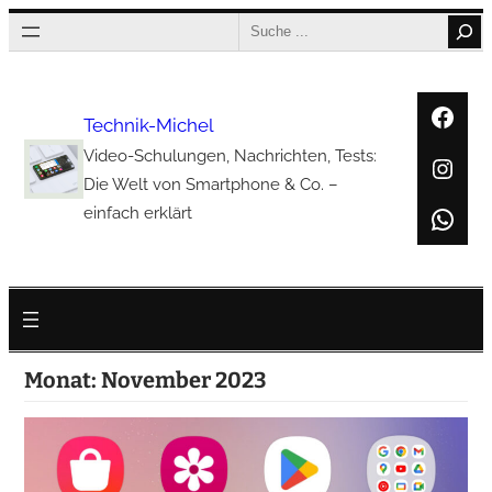
Zum
Search
Inhalt
springen
Face
Technik-Michel
Video-Schulungen, Nachrichten, Tests:
Inst
Die Welt von Smartphone & Co. –
Wha
einfach erklärt
Monat:
November 2023