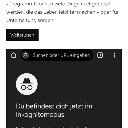
= Programm) können viele Dinge nachgerüstet
werden, die das Leben leichter machen – oder für
Unterhaltung sorgen.
Weiterlesen