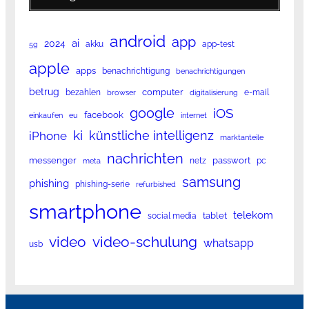
android
app
ai
2024
akku
app-test
5g
apple
apps
benachrichtigung
benachrichtigungen
betrug
computer
bezahlen
e-mail
browser
digitalisierung
google
iOS
facebook
einkaufen
eu
internet
ki
künstliche intelligenz
iPhone
marktanteile
nachrichten
messenger
passwort
netz
pc
meta
samsung
phishing
phishing-serie
refurbished
smartphone
telekom
tablet
social media
video
video-schulung
whatsapp
usb