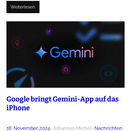
Weiterlesen
Google bringt Gemini-App auf das
iPhone
18. November 2024
–
Johannes Michel
–
Nachrichten