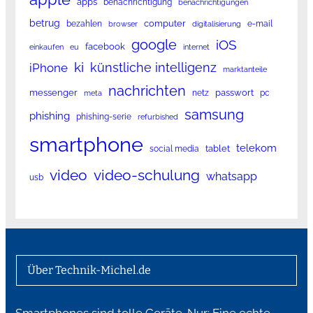
apps
benachrichtigung
benachrichtigungen
betrug
computer
bezahlen
e-mail
browser
digitalisierung
google
iOS
facebook
einkaufen
eu
internet
ki
künstliche intelligenz
iPhone
marktanteile
nachrichten
messenger
passwort
netz
pc
meta
samsung
phishing
phishing-serie
refurbished
smartphone
telekom
tablet
social media
video
video-schulung
whatsapp
usb
Über Technik-Michel.de