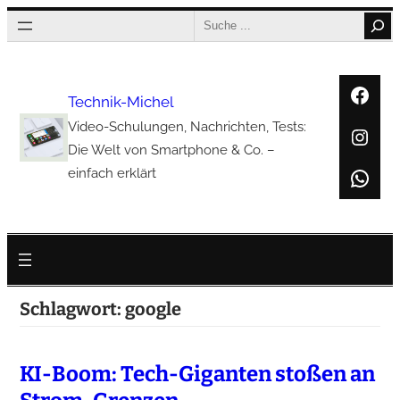
Zum
Search
Inhalt
springen
Face
Technik-Michel
Video-Schulungen, Nachrichten, Tests:
Inst
Die Welt von Smartphone & Co. –
Wha
einfach erklärt
Schlagwort:
google
KI-Boom: Tech-Giganten stoßen an