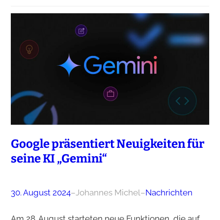
Google präsentiert Neuigkeiten für
seine KI „Gemini“
30. August 2024
–
Johannes Michel
–
Nachrichten
Am 28. August starteten neue Funktionen, die auf