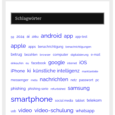
Schlagwörter
android
app
ai
2024
akku
app-test
5g
apple
apps
benachrichtigung
benachrichtigungen
betrug
computer
bezahlen
e-mail
browser
digitalisierung
google
iOS
facebook
einkaufen
eu
internet
ki
künstliche intelligenz
iPhone
marktanteile
nachrichten
messenger
passwort
netz
pc
meta
samsung
phishing
phishing-serie
refurbished
smartphone
telekom
tablet
social media
video
video-schulung
whatsapp
usb