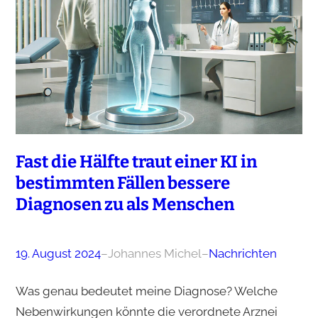
Fast die Hälfte traut einer KI in
bestimmten Fällen bessere
Diagnosen zu als Menschen
19. August 2024
–
Johannes Michel
–
Nachrichten
Was genau bedeutet meine Diagnose? Welche
Nebenwirkungen könnte die verordnete Arznei