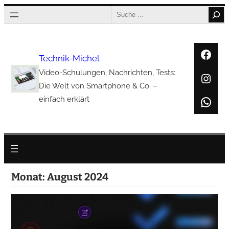
Zum
Search
Inhalt
springen
Face
Technik-Michel
Video-Schulungen, Nachrichten, Tests:
Inst
Die Welt von Smartphone & Co. –
Wha
einfach erklärt
Monat:
August 2024