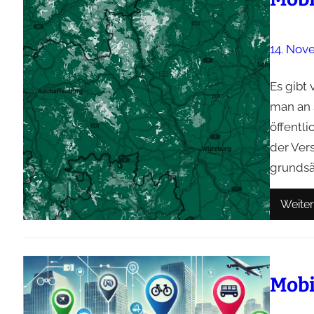
14. Nov
Es gibt 
man an 
öffentl
der Ver
grundsät
Weiter
Mobi