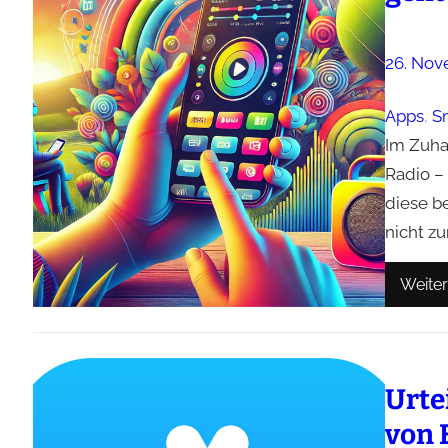
26. Nov
Apps
, 
S
Im Zuha
Radio –
diese b
nicht zu
Weiter
Urte
von 