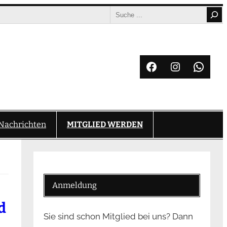
Search
Facebook
Instagram
What
Nachrichten
MITGLIED WERDEN
Anmeldung
d
Sie sind schon Mitglied bei uns? Dann