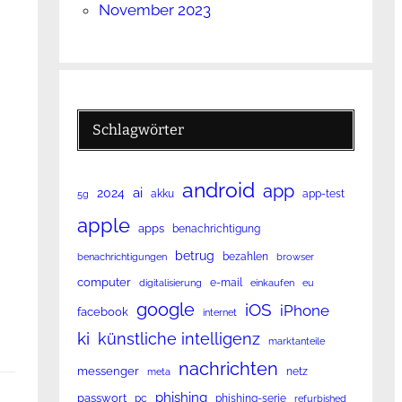
November 2023
Schlagwörter
android
app
ai
2024
akku
app-test
5g
apple
apps
benachrichtigung
betrug
bezahlen
benachrichtigungen
browser
computer
e-mail
digitalisierung
einkaufen
eu
google
iOS
iPhone
facebook
internet
ki
künstliche intelligenz
marktanteile
nachrichten
messenger
netz
meta
phishing
passwort
pc
phishing-serie
refurbished