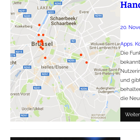
Hand
20. Nov
Apps
, 
Ko
Die Funk
bekannt
Nutzeri
und gib
behalten
die Neu
Weiter