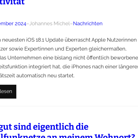
tivität
ember 2024
–
Johannes Michel
–
Nachrichten
 neuesten iOS 18.1 Update überrascht Apple Nutzerinnen
zer sowie Expertinnen und Experten gleichermaßen,
as Unternehmen eine bislang nicht öffentlich beworben
itsfunktion integriert hat, die iPhones nach einer länger
tätszeit automatisch neu startet.
lesen
gut sind eigentlich die
lfunknetze an meinem Wohnort?