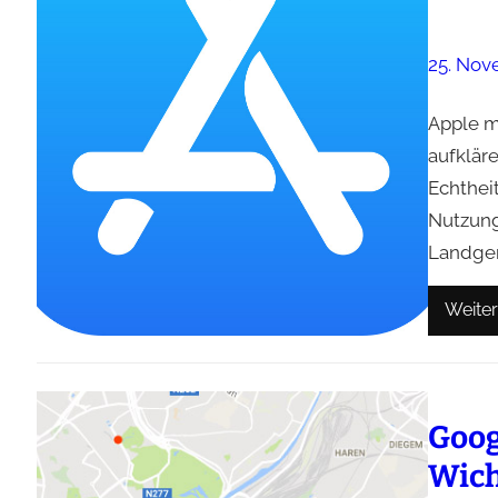
25. Nov
Apple m
aufklär
Echthei
Nutzung
Landgeri
Weiter
Goog
Wich