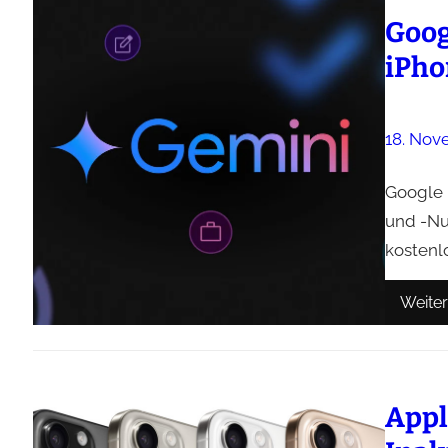
Goog
iPho
18. Nov
Google 
und -Nu
kostenl
Weiter
Appl