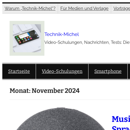
Zum
Warum „Technik-Michel“?
Für Medien und Verlage
Vorträg
Inhalt
springen
Technik-Michel
Video-Schulungen, Nachrichten, Tests: Die
Startseite
Video-Schulungen
Smartphone
Monat:
November 2024
Musi
Spra