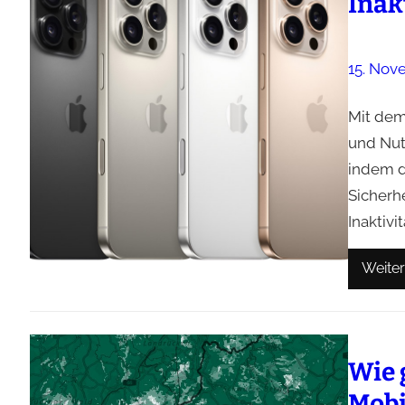
Inak
15. Nov
Mit dem
und Nut
indem d
Sicherhe
Inaktivi
Weiter
Wie 
Mobi