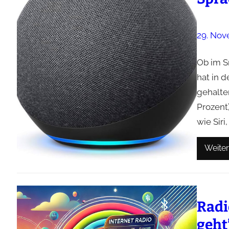
29. Nov
Ob im S
hat in 
gehalte
Prozent
wie Siri
Weiter
Radi
geht