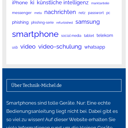
ki
künstliche intelligenz
iPhone
marktanteile
nachrichten
messenger
passwort
netz
pc
meta
samsung
phishing
phishing-serie
refurbished
smartphone
telekom
tablet
social media
video
video-schulung
whatsapp
usb
Über Technik-Michel.de
Smartphones sind tolle Geräte. Nur: Eine echte
Bedienungsanleitung liegt nicht bei. Dabei gibt es
so viel zu wissen! Auf dieser Website erhalten Sie
viele Informationen rund um die kleinen Geräte,