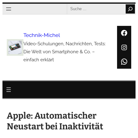
Zum
Search
Inhalt
springen
Face
Technik-Michel
Video-Schulungen, Nachrichten, Tests:
Inst
Die Welt von Smartphone & Co. –
Wha
einfach erklärt
Apple: Automatischer
Neustart bei Inaktivität