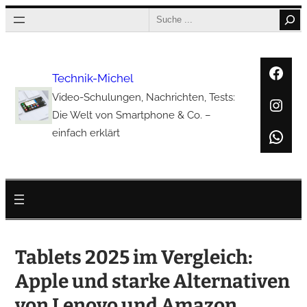
Zum
Search
Inhalt
springen
Face
Technik-Michel
Video-Schulungen, Nachrichten, Tests:
Inst
Die Welt von Smartphone & Co. –
Wha
einfach erklärt
Tablets 2025 im Vergleich:
Apple und starke Alternativen
von Lenovo und Amazon