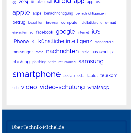
android
app
ai
2024
akku
app-test
5g
apple
apps
benachrichtigung
benachrichtigungen
betrug
computer
bezahlen
e-mail
browser
digitalisierung
google
iOS
facebook
einkaufen
eu
internet
ki
künstliche intelligenz
iPhone
marktanteile
nachrichten
messenger
passwort
netz
pc
meta
samsung
phishing
phishing-serie
refurbished
smartphone
telekom
tablet
social media
video
video-schulung
whatsapp
usb
Über Technik-Michel.de