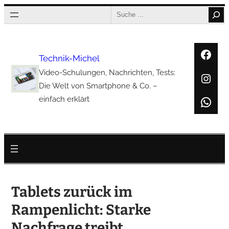
Zum
Search
Inhalt
springen
Face
Technik-Michel
Video-Schulungen, Nachrichten, Tests:
Inst
Die Welt von Smartphone & Co. –
Wha
einfach erklärt
Tablets zurück im
Rampenlicht: Starke
Nachfrage treibt