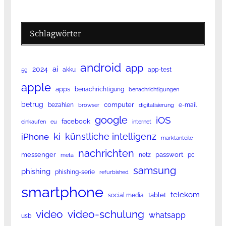
Schlagwörter
android
app
ai
2024
akku
app-test
5g
apple
apps
benachrichtigung
benachrichtigungen
betrug
computer
bezahlen
e-mail
browser
digitalisierung
google
iOS
facebook
einkaufen
eu
internet
ki
künstliche intelligenz
iPhone
marktanteile
nachrichten
messenger
passwort
netz
pc
meta
samsung
phishing
phishing-serie
refurbished
smartphone
telekom
tablet
social media
video
video-schulung
whatsapp
usb