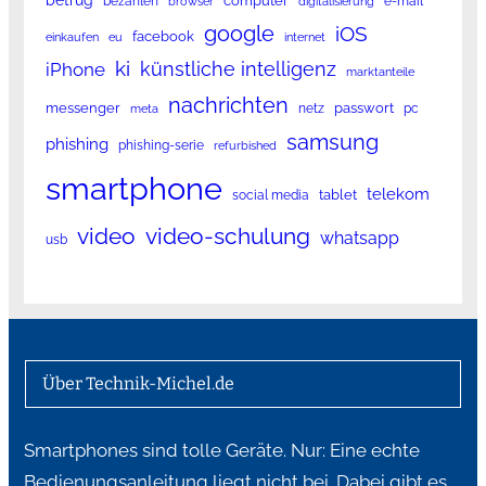
betrug
computer
bezahlen
e-mail
browser
digitalisierung
google
iOS
facebook
einkaufen
eu
internet
ki
künstliche intelligenz
iPhone
marktanteile
nachrichten
messenger
passwort
netz
pc
meta
samsung
phishing
phishing-serie
refurbished
smartphone
telekom
tablet
social media
video
video-schulung
whatsapp
usb
Über Technik-Michel.de
Smartphones sind tolle Geräte. Nur: Eine echte
Bedienungsanleitung liegt nicht bei. Dabei gibt es