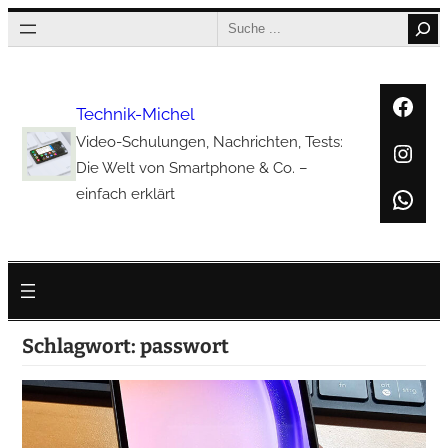
Zum
Search
Inhalt
springen
Face
Technik-Michel
Video-Schulungen, Nachrichten, Tests:
Inst
Die Welt von Smartphone & Co. –
Wha
einfach erklärt
Schlagwort:
passwort