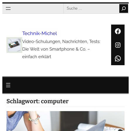
Zum
Search
Inhalt
springen
Face
Technik-Michel
Video-Schulungen, Nachrichten, Tests:
Inst
Die Welt von Smartphone & Co. –
Wha
einfach erklärt
Schlagwort:
computer