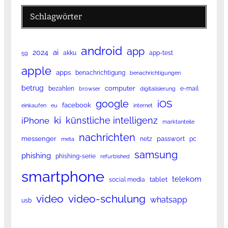
Schlagwörter
android
app
ai
2024
akku
app-test
5g
apple
apps
benachrichtigung
benachrichtigungen
betrug
computer
bezahlen
e-mail
browser
digitalisierung
google
iOS
facebook
einkaufen
eu
internet
ki
künstliche intelligenz
iPhone
marktanteile
nachrichten
messenger
passwort
netz
pc
meta
samsung
phishing
phishing-serie
refurbished
smartphone
telekom
tablet
social media
video
video-schulung
whatsapp
usb