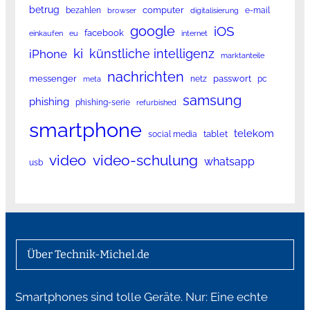
betrug
computer
bezahlen
e-mail
browser
digitalisierung
google
iOS
facebook
einkaufen
eu
internet
ki
künstliche intelligenz
iPhone
marktanteile
nachrichten
messenger
passwort
netz
pc
meta
samsung
phishing
phishing-serie
refurbished
smartphone
telekom
tablet
social media
video
video-schulung
whatsapp
usb
Über Technik-Michel.de
Smartphones sind tolle Geräte. Nur: Eine echte