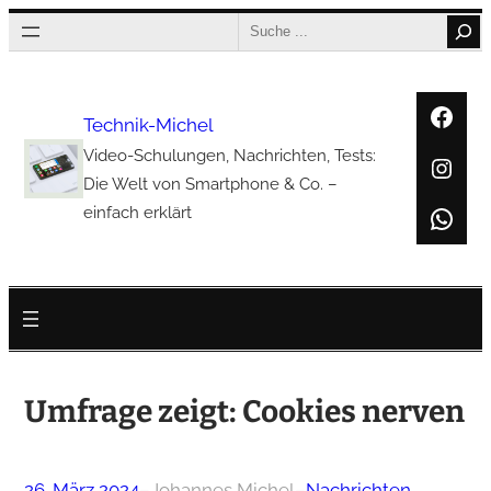
Zum
Search
Inhalt
springen
Face
Technik-Michel
Video-Schulungen, Nachrichten, Tests:
Inst
Die Welt von Smartphone & Co. –
Wha
einfach erklärt
Umfrage zeigt: Cookies nerven
26. März 2024
–
Johannes Michel
–
Nachrichten