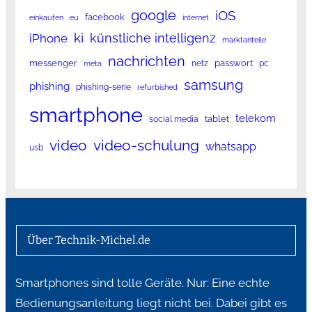
google
iOS
facebook
einkaufen
eu
internet
ki
künstliche intelligenz
iPhone
marktanteile
nachrichten
messenger
passwort
netz
pc
meta
samsung
phishing
phishing-serie
refurbished
smartphone
telekom
tablet
social media
video
video-schulung
whatsapp
usb
Über Technik-Michel.de
Smartphones sind tolle Geräte. Nur: Eine echte
Bedienungsanleitung liegt nicht bei. Dabei gibt es