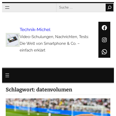
Zum
Search
Inhalt
springen
Face
Technik-Michel
Video-Schulungen, Nachrichten, Tests:
Inst
Die Welt von Smartphone & Co. –
Wha
einfach erklärt
Schlagwort:
datenvolumen