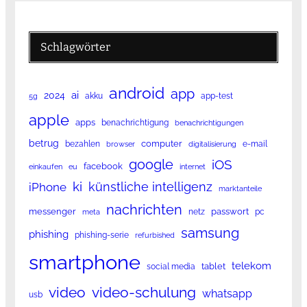
Schlagwörter
android
app
ai
2024
akku
app-test
5g
apple
apps
benachrichtigung
benachrichtigungen
betrug
computer
bezahlen
e-mail
browser
digitalisierung
google
iOS
facebook
einkaufen
eu
internet
ki
künstliche intelligenz
iPhone
marktanteile
nachrichten
messenger
passwort
netz
pc
meta
samsung
phishing
phishing-serie
refurbished
smartphone
telekom
tablet
social media
video
video-schulung
whatsapp
usb