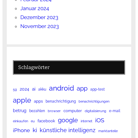
Januar 2024
Dezember 2023
November 2023
Schlagwörter
android
app
ai
2024
akku
app-test
5g
apple
apps
benachrichtigung
benachrichtigungen
betrug
computer
bezahlen
e-mail
browser
digitalisierung
google
iOS
facebook
einkaufen
eu
internet
ki
künstliche intelligenz
iPhone
marktanteile