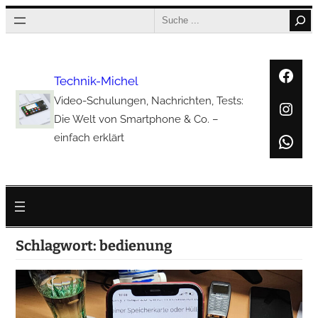
Zum
Search
Inhalt
springen
Face
Technik-Michel
Video-Schulungen, Nachrichten, Tests:
Inst
Die Welt von Smartphone & Co. –
Wha
einfach erklärt
Schlagwort:
bedienung