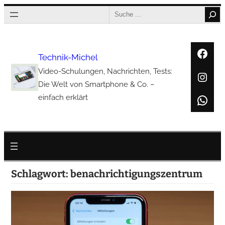
Zum
Search
Inhalt
springen
Face
Technik-Michel
Video-Schulungen, Nachrichten, Tests:
Inst
Die Welt von Smartphone & Co. –
Wha
einfach erklärt
Schlagwort:
benachrichtigungszentrum