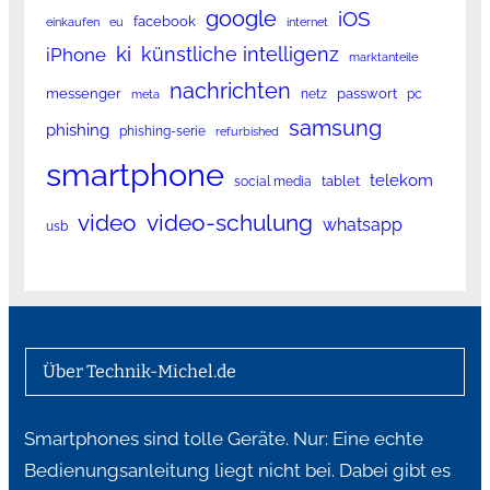
google
iOS
facebook
einkaufen
eu
internet
ki
künstliche intelligenz
iPhone
marktanteile
nachrichten
messenger
passwort
netz
pc
meta
samsung
phishing
phishing-serie
refurbished
smartphone
telekom
tablet
social media
video
video-schulung
whatsapp
usb
Über Technik-Michel.de
Smartphones sind tolle Geräte. Nur: Eine echte
Bedienungsanleitung liegt nicht bei. Dabei gibt es