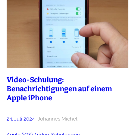
Video-Schulung:
Benachrichtigungen auf einem
Apple iPhone
24. Juli 2024
–
Johannes Michel
–
Apple (iOS)
, 
Video-Schulungen