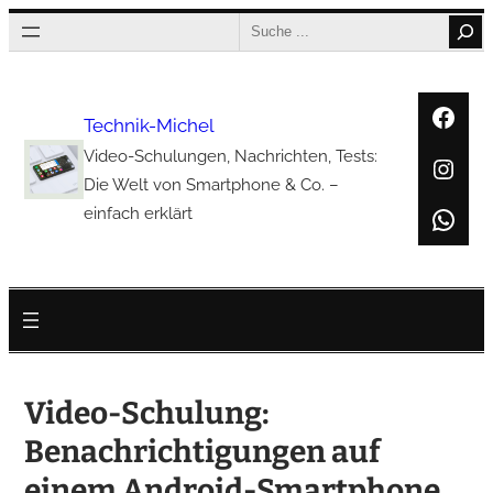
Zum
Search
Inhalt
springen
Face
Technik-Michel
Video-Schulungen, Nachrichten, Tests:
Inst
Die Welt von Smartphone & Co. –
Wha
einfach erklärt
Video-Schulung:
Benachrichtigungen auf
einem Android-Smartphone