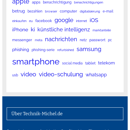
apple
apps
benachrichtigung
benachrichtigungen
betrug
computer
bezahlen
e-mail
browser
digitalisierung
google
iOS
facebook
einkaufen
eu
internet
ki
künstliche intelligenz
iPhone
marktanteile
nachrichten
messenger
passwort
netz
pc
meta
samsung
phishing
phishing-serie
refurbished
smartphone
telekom
tablet
social media
video
video-schulung
whatsapp
usb
Über Technik-Michel.de