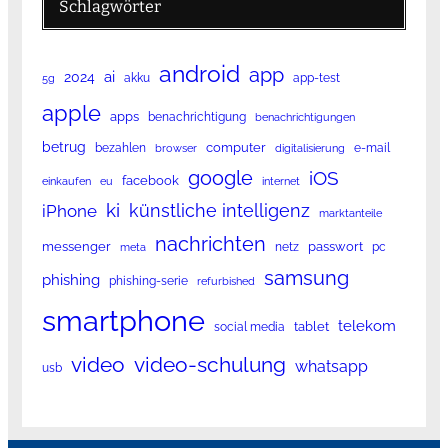
Schlagwörter
android
app
ai
2024
akku
app-test
5g
apple
apps
benachrichtigung
benachrichtigungen
betrug
computer
bezahlen
e-mail
browser
digitalisierung
google
iOS
facebook
einkaufen
eu
internet
ki
künstliche intelligenz
iPhone
marktanteile
nachrichten
messenger
passwort
netz
pc
meta
samsung
phishing
phishing-serie
refurbished
smartphone
telekom
tablet
social media
video
video-schulung
whatsapp
usb