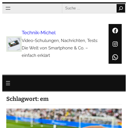
Zum
Search
Inhalt
springen
Face
Technik-Michel
Video-Schulungen, Nachrichten, Tests:
Inst
Die Welt von Smartphone & Co. –
Wha
einfach erklärt
Schlagwort:
em