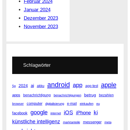
Februar 2024
Januar 2024
Dezember 2023
November 2023
Schlagwörter
android
apple
app
2024
ai
akku
app-test
5g
betrug
apps
benachrichtigung
bezahlen
benachrichtigungen
computer
e-mail
browser
digitalisierung
einkaufen
eu
google
iOS
ki
iPhone
facebook
internet
künstliche intelligenz
messenger
marktanteile
meta