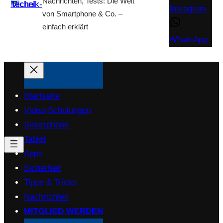
Nachrichten, Tests: Die Welt
Instagram
von Smartphone & Co. –
einfach erklärt
WhatsApp
Startseite
Video-Schulungen
Smartphone
Tablet
Apps
Sicherheit
Tipps & Tricks
Nachrichten
MITGLIED WERDEN