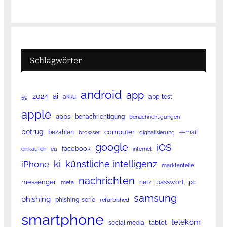
Schlagwörter
android
app
ai
2024
akku
app-test
5g
apple
apps
benachrichtigung
benachrichtigungen
betrug
computer
bezahlen
e-mail
browser
digitalisierung
google
iOS
facebook
einkaufen
eu
internet
ki
künstliche intelligenz
iPhone
marktanteile
nachrichten
messenger
passwort
netz
pc
meta
samsung
phishing
phishing-serie
refurbished
smartphone
telekom
tablet
social media