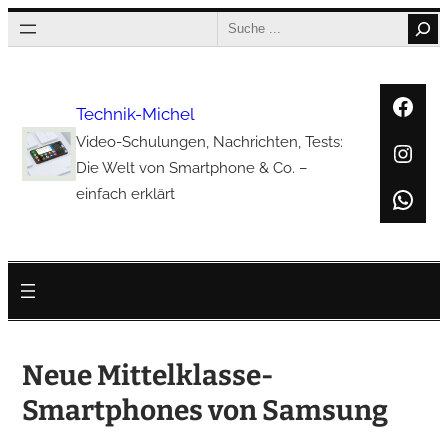
Zum
Search
Inhalt
springen
Face
Technik-Michel
Video-Schulungen, Nachrichten, Tests:
Inst
Die Welt von Smartphone & Co. –
Wha
einfach erklärt
Neue Mittelklasse-
Smartphones von Samsung