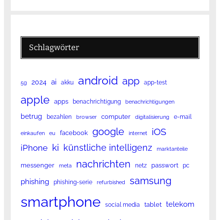
Schlagwörter
android
app
ai
2024
akku
app-test
5g
apple
apps
benachrichtigung
benachrichtigungen
betrug
computer
bezahlen
e-mail
browser
digitalisierung
google
iOS
facebook
einkaufen
eu
internet
ki
künstliche intelligenz
iPhone
marktanteile
nachrichten
messenger
passwort
netz
pc
meta
samsung
phishing
phishing-serie
refurbished
smartphone
telekom
tablet
social media