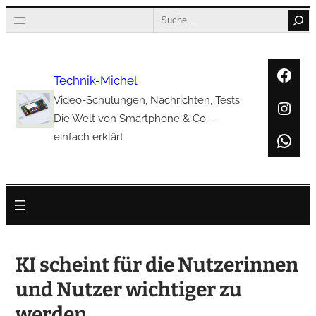
Zum
Search
Inhalt
springen
Face
Technik-Michel
Video-Schulungen, Nachrichten, Tests:
Inst
Die Welt von Smartphone & Co. –
Wha
einfach erklärt
KI scheint für die Nutzerinnen
und Nutzer wichtiger zu
werden