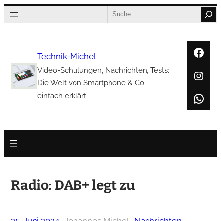
Zum
Search
Inhalt
springen
Face
Technik-Michel
Video-Schulungen, Nachrichten, Tests:
Inst
Die Welt von Smartphone & Co. –
Wha
einfach erklärt
Radio: DAB+ legt zu
25. Juni 2024
–
Johannes Michel
–
Nachrichten