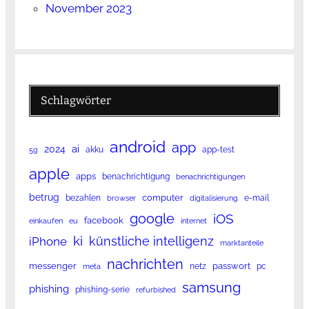
November 2023
Schlagwörter
android
app
ai
2024
akku
app-test
5g
apple
apps
benachrichtigung
benachrichtigungen
betrug
computer
bezahlen
e-mail
browser
digitalisierung
google
iOS
facebook
einkaufen
eu
internet
ki
künstliche intelligenz
iPhone
marktanteile
nachrichten
messenger
passwort
netz
pc
meta
samsung
phishing
phishing-serie
refurbished