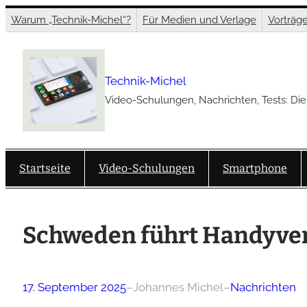
Zum
Warum „Technik-Michel“?
Für Medien und Verlage
Vorträg
Inhalt
springen
Technik-Michel
Video-Schulungen, Nachrichten, Tests: Die
Startseite
Video-Schulungen
Smartphone
Schweden führt Handyver
17. September 2025
–
Johannes Michel
–
Nachrichten