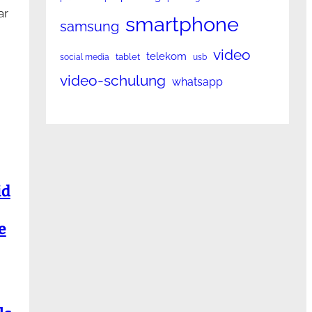
ar
smartphone
samsung
video
telekom
tablet
social media
usb
video-schulung
whatsapp
id
e