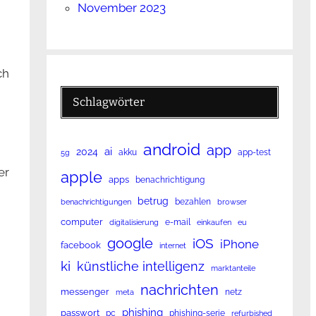
November 2023
ch
Schlagwörter
android
app
ai
2024
akku
app-test
5g
er
apple
apps
benachrichtigung
betrug
bezahlen
benachrichtigungen
browser
computer
e-mail
digitalisierung
einkaufen
eu
google
iOS
iPhone
facebook
internet
ki
künstliche intelligenz
marktanteile
nachrichten
messenger
netz
meta
phishing
passwort
pc
phishing-serie
refurbished