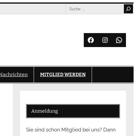
Search
Facebook
Instagram
What
Nachrichten
MITGLIED WERDEN
Anmeldung
Sie sind schon Mitglied bei uns? Dann