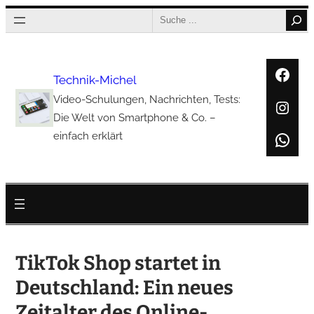
Zum
Search
Inhalt
springen
Face
Technik-Michel
Video-Schulungen, Nachrichten, Tests:
Inst
Die Welt von Smartphone & Co. –
Wha
einfach erklärt
TikTok Shop startet in
Deutschland: Ein neues
Zeitalter des Online-