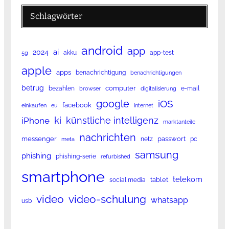
Schlagwörter
android
app
ai
2024
akku
app-test
5g
apple
apps
benachrichtigung
benachrichtigungen
betrug
computer
bezahlen
e-mail
browser
digitalisierung
google
iOS
facebook
einkaufen
eu
internet
ki
künstliche intelligenz
iPhone
marktanteile
nachrichten
messenger
passwort
netz
pc
meta
samsung
phishing
phishing-serie
refurbished
smartphone
telekom
tablet
social media
video
video-schulung
whatsapp
usb