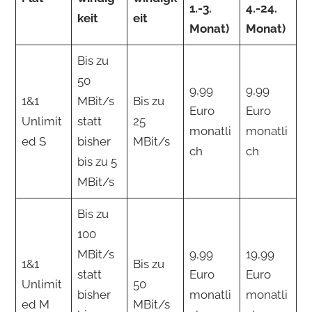
1.-3.
4.-24.
keit
eit
Monat)
Monat)
Bis zu
50
9,99
9,99
1&1
MBit/s
Bis zu
Euro
Euro
Unlimit
statt
25
monatli
monatli
ed S
bisher
MBit/s
ch
ch
bis zu 5
MBit/s
Bis zu
100
MBit/s
9,99
19,99
1&1
Bis zu
statt
Euro
Euro
Unlimit
50
bisher
monatli
monatli
ed M
MBit/s