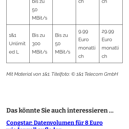
bis zu
ch
ch
50
MBit/s
9,99
29,99
1&1
Bis zu
Bis zu
Euro
Euro
Unlimit
300
50
monatli
monatli
ed L
MBit/s
MBit/s
ch
ch
Mit Material von 1&1. Titelfoto: © 1&1 Telecom GmbH
Das könnte Sie auch interessieren …
Congstar: Datenvolumen für 8 Euro