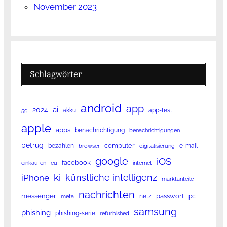
November 2023
Schlagwörter
android
app
ai
2024
akku
app-test
5g
apple
apps
benachrichtigung
benachrichtigungen
betrug
computer
bezahlen
e-mail
browser
digitalisierung
google
iOS
facebook
einkaufen
eu
internet
ki
künstliche intelligenz
iPhone
marktanteile
nachrichten
messenger
passwort
netz
pc
meta
samsung
phishing
phishing-serie
refurbished