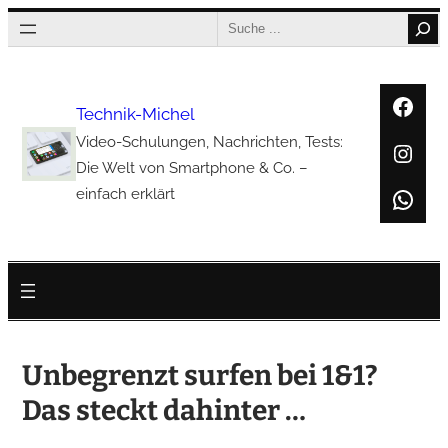
Zum
Search
Inhalt
springen
Face
Technik-Michel
Video-Schulungen, Nachrichten, Tests:
Inst
Die Welt von Smartphone & Co. –
Wha
einfach erklärt
Unbegrenzt surfen bei 1&1?
Das steckt dahinter …