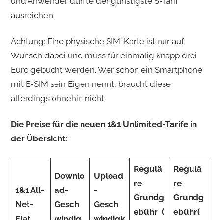
und Anwender dürfte der günstigste S-Tarif
ausreichen.
Achtung: Eine physische SIM-Karte ist nur auf
Wunsch dabei und muss für einmalig knapp drei
Euro gebucht werden. Wer schon ein Smartphone
mit E-SIM sein Eigen nennt, braucht diese
allerdings ohnehin nicht.
Die Preise für die neuen 1&1 Unlimited-Tarife in
der Übersicht:
Regulä
Regulä
Downlo
Upload
re
re
1&1 All-
ad-
-
Grundg
Grundg
Net-
Gesch
Gesch
ebühr
(
ebühr
(
Flat
windig
windigk