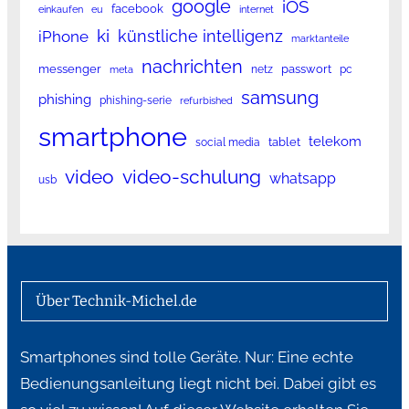
google
iOS
facebook
einkaufen
eu
internet
ki
künstliche intelligenz
iPhone
marktanteile
nachrichten
messenger
passwort
netz
pc
meta
samsung
phishing
phishing-serie
refurbished
smartphone
telekom
tablet
social media
video
video-schulung
whatsapp
usb
Über Technik-Michel.de
Smartphones sind tolle Geräte. Nur: Eine echte
Bedienungsanleitung liegt nicht bei. Dabei gibt es