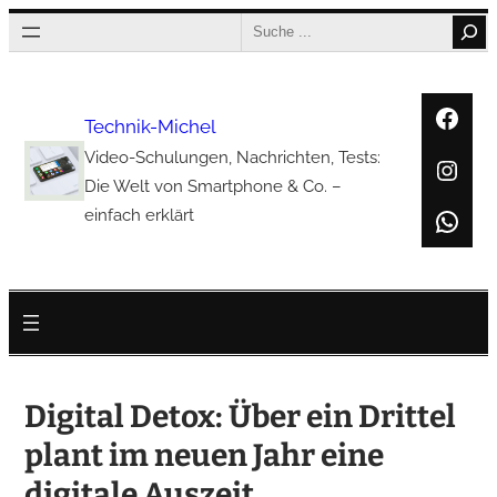
Zum
Search
Inhalt
springen
Face
Technik-Michel
Video-Schulungen, Nachrichten, Tests:
Inst
Die Welt von Smartphone & Co. –
Wha
einfach erklärt
Digital Detox: Über ein Drittel
plant im neuen Jahr eine
digitale Auszeit