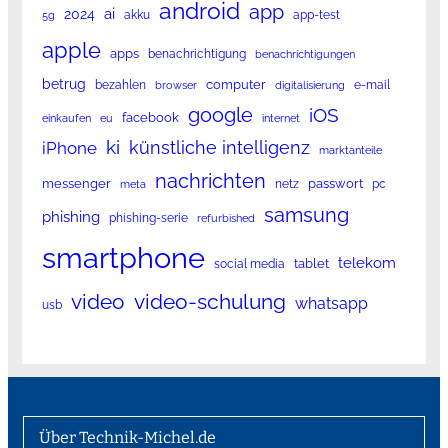
android
app
ai
2024
akku
app-test
5g
apple
apps
benachrichtigung
benachrichtigungen
betrug
computer
bezahlen
e-mail
browser
digitalisierung
google
iOS
facebook
einkaufen
eu
internet
ki
künstliche intelligenz
iPhone
marktanteile
nachrichten
messenger
passwort
netz
pc
meta
samsung
phishing
phishing-serie
refurbished
smartphone
telekom
tablet
social media
video
video-schulung
whatsapp
usb
Über Technik-Michel.de