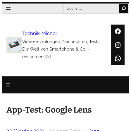
Zum
Search
Inhalt
springen
Face
Technik-Michel
Video-Schulungen, Nachrichten, Tests:
Inst
Die Welt von Smartphone & Co. –
Wha
einfach erklärt
App-Test: Google Lens
23. Oktober 2024
–
Johannes Michel
–
Apps