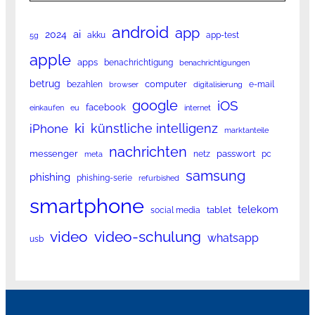
android
app
ai
2024
akku
app-test
5g
apple
apps
benachrichtigung
benachrichtigungen
betrug
computer
bezahlen
e-mail
browser
digitalisierung
google
iOS
facebook
einkaufen
eu
internet
ki
künstliche intelligenz
iPhone
marktanteile
nachrichten
messenger
passwort
netz
pc
meta
samsung
phishing
phishing-serie
refurbished
smartphone
telekom
tablet
social media
video
video-schulung
whatsapp
usb