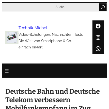
Zum
Search
Inhalt
springen
Face
Technik-Michel
Video-Schulungen, Nachrichten, Tests:
Inst
Die Welt von Smartphone & Co. –
Wha
einfach erklärt
Deutsche Bahn und Deutsche
Telekom verbessern
Mobilfunkempfang im Zug