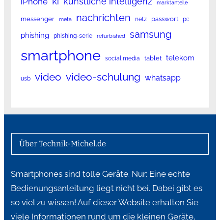
ki
künstliche intelligenz
iPhone
marktanteile
nachrichten
messenger
passwort
netz
pc
meta
samsung
phishing
phishing-serie
refurbished
smartphone
telekom
tablet
social media
video
video-schulung
whatsapp
usb
Über Technik-Michel.de
Smartphones sind tolle Geräte. Nur: Eine echte
Bedienungsanleitung liegt nicht bei. Dabei gibt es
so viel zu wissen! Auf dieser Website erhalten Sie
viele Informationen rund um die kleinen Geräte,