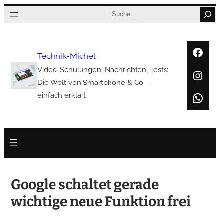
Zum
Search
Inhalt
springen
Face
Technik-Michel
Video-Schulungen, Nachrichten, Tests:
Inst
Die Welt von Smartphone & Co. –
Wha
einfach erklärt
Google schaltet gerade
wichtige neue Funktion frei