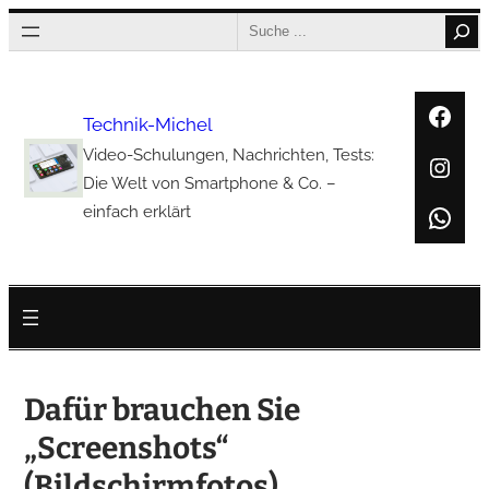
Zum
Search
Inhalt
springen
Face
Technik-Michel
Video-Schulungen, Nachrichten, Tests:
Inst
Die Welt von Smartphone & Co. –
Wha
einfach erklärt
Dafür brauchen Sie
„Screenshots“
(Bildschirmfotos)