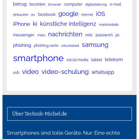
betrug
computer
bezahlen
e-mail
browser
digitalisierung
google
iOS
facebook
einkaufen
eu
internet
ki
künstliche intelligenz
iPhone
marktanteile
nachrichten
messenger
passwort
netz
pc
meta
samsung
phishing
phishing-serie
refurbished
smartphone
telekom
tablet
social media
video
video-schulung
whatsapp
usb
Über Technik-Michel.de
Smartphones sind tolle Geräte. Nur: Eine echte