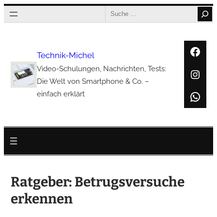
Zum
Search
Inhalt
springen
Face
Technik-Michel
Video-Schulungen, Nachrichten, Tests:
Inst
Die Welt von Smartphone & Co. –
Wha
einfach erklärt
Ratgeber: Betrugsversuche
erkennen