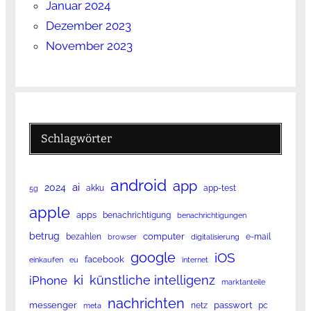
Januar 2024
Dezember 2023
November 2023
Schlagwörter
android
app
ai
2024
akku
app-test
5g
apple
apps
benachrichtigung
benachrichtigungen
betrug
computer
bezahlen
e-mail
browser
digitalisierung
google
iOS
facebook
einkaufen
eu
internet
ki
künstliche intelligenz
iPhone
marktanteile
nachrichten
messenger
passwort
netz
pc
meta