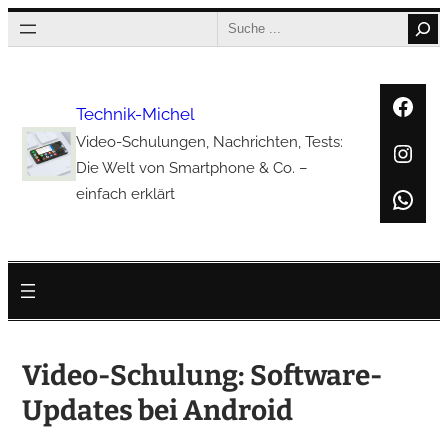
Zum
Search
Inhalt
springen
Face
Technik-Michel
Video-Schulungen, Nachrichten, Tests:
Inst
Die Welt von Smartphone & Co. –
Wha
einfach erklärt
Video-Schulung: Software-
Updates bei Android