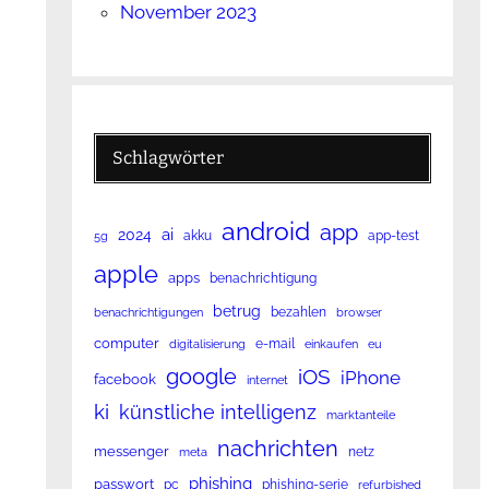
November 2023
Schlagwörter
android
app
ai
2024
akku
app-test
5g
apple
apps
benachrichtigung
betrug
bezahlen
benachrichtigungen
browser
computer
e-mail
digitalisierung
einkaufen
eu
google
iOS
iPhone
facebook
internet
ki
künstliche intelligenz
marktanteile
nachrichten
messenger
netz
meta
phishing
passwort
pc
phishing-serie
refurbished