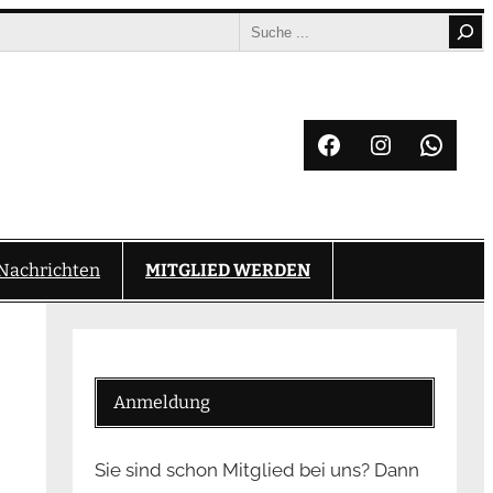
Search
Facebook
Instagram
What
Nachrichten
MITGLIED WERDEN
Anmeldung
Sie sind schon Mitglied bei uns? Dann