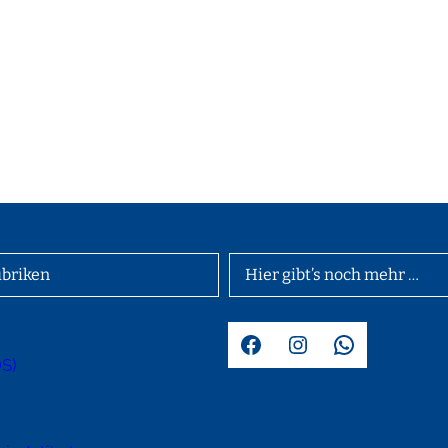
briken
Hier gibt’s noch mehr …
Facebook
Instagram
WhatsApp
OS)
d