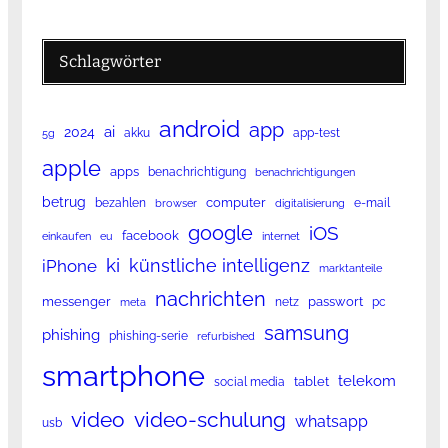
Schlagwörter
android
app
ai
2024
akku
app-test
5g
apple
apps
benachrichtigung
benachrichtigungen
betrug
computer
bezahlen
e-mail
browser
digitalisierung
google
iOS
facebook
einkaufen
eu
internet
ki
künstliche intelligenz
iPhone
marktanteile
nachrichten
messenger
passwort
netz
pc
meta
samsung
phishing
phishing-serie
refurbished
smartphone
telekom
tablet
social media
video
video-schulung
whatsapp
usb