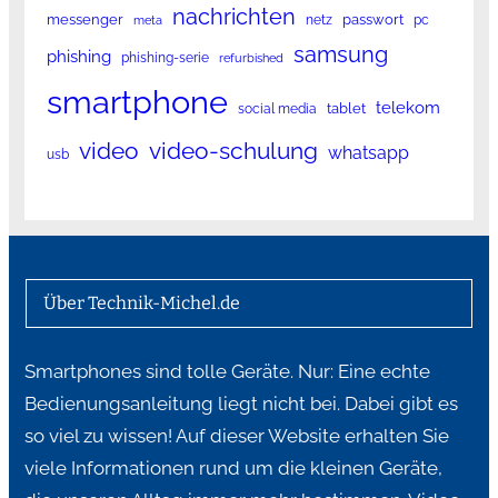
nachrichten
messenger
passwort
netz
pc
meta
samsung
phishing
phishing-serie
refurbished
smartphone
telekom
tablet
social media
video
video-schulung
whatsapp
usb
Über Technik-Michel.de
Smartphones sind tolle Geräte. Nur: Eine echte
Bedienungsanleitung liegt nicht bei. Dabei gibt es
so viel zu wissen! Auf dieser Website erhalten Sie
viele Informationen rund um die kleinen Geräte,