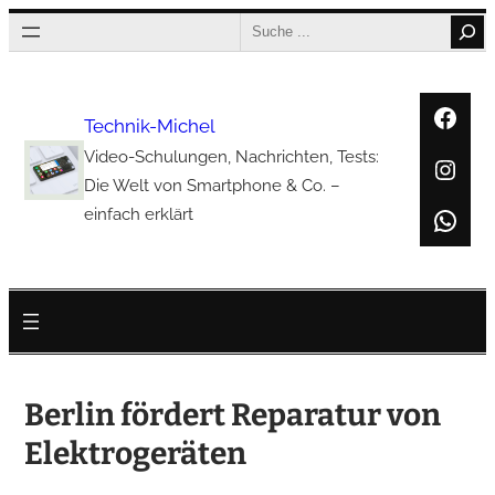
Zum
Search
Inhalt
springen
Face
Technik-Michel
Video-Schulungen, Nachrichten, Tests:
Inst
Die Welt von Smartphone & Co. –
Wha
einfach erklärt
Berlin fördert Reparatur von
Elektrogeräten