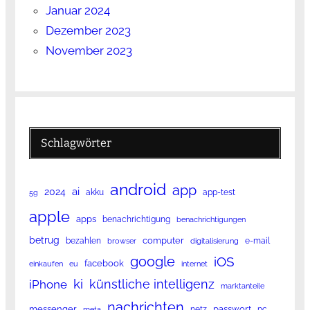
Januar 2024
Dezember 2023
November 2023
Schlagwörter
android
app
ai
2024
akku
app-test
5g
apple
apps
benachrichtigung
benachrichtigungen
betrug
computer
bezahlen
e-mail
browser
digitalisierung
google
iOS
facebook
einkaufen
eu
internet
ki
künstliche intelligenz
iPhone
marktanteile
nachrichten
messenger
passwort
netz
pc
meta