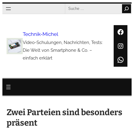
Zum
Search
Inhalt
springen
Face
Technik-Michel
Video-Schulungen, Nachrichten, Tests:
Inst
Die Welt von Smartphone & Co. –
Wha
einfach erklärt
Zwei Parteien sind besonders
präsent