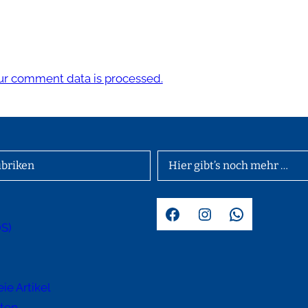
r comment data is processed.
briken
Hier gibt’s noch mehr …
Facebook
Instagram
WhatsApp
OS)
d
ie Artikel
hten