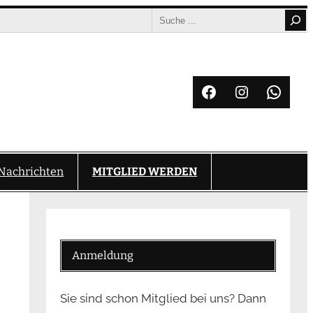
Search
Facebook
Instagram
What
Nachrichten
MITGLIED WERDEN
Anmeldung
Sie sind schon Mitglied bei uns? Dann