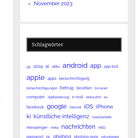
November 2023
Schlagwörter
android
app
ai
2024
akku
app-test
5g
apple
apps
benachrichtigung
betrug
bezahlen
benachrichtigungen
browser
m
computer
e-mail
digitalisierung
einkaufen
eu
google
iOS
iPhone
facebook
internet
ki
künstliche intelligenz
marktanteile
nachrichten
messenger
netz
meta
phishing
passwort
pc
phishing-serie
refurbished