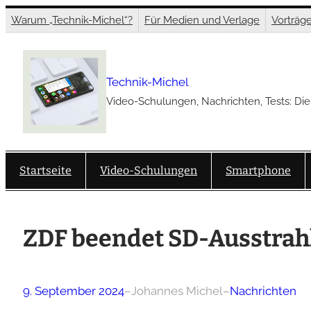
Zum
Warum „Technik-Michel“?
Für Medien und Verlage
Vorträg
Inhalt
springen
Technik-Michel
Video-Schulungen, Nachrichten, Tests: Die
Startseite
Video-Schulungen
Smartphone
ZDF beendet SD-Ausstrahl
9. September 2024
–
Johannes Michel
–
Nachrichten