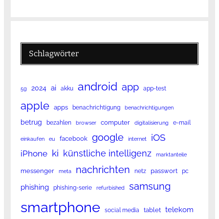
Schlagwörter
android
app
ai
2024
akku
app-test
5g
apple
apps
benachrichtigung
benachrichtigungen
betrug
computer
bezahlen
e-mail
browser
digitalisierung
google
iOS
facebook
einkaufen
eu
internet
ki
künstliche intelligenz
iPhone
marktanteile
nachrichten
messenger
passwort
netz
pc
meta
samsung
phishing
phishing-serie
refurbished
smartphone
telekom
tablet
social media