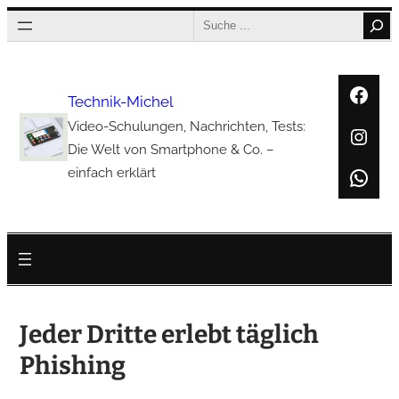
Zum
Search
Inhalt
springen
Face
Technik-Michel
Video-Schulungen, Nachrichten, Tests:
Inst
Die Welt von Smartphone & Co. –
Wha
einfach erklärt
Jeder Dritte erlebt täglich
Phishing