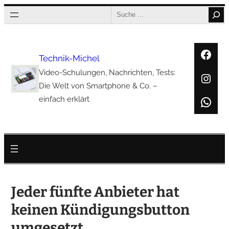
Zum
Search
Inhalt
springen
Face
Technik-Michel
Video-Schulungen, Nachrichten, Tests:
Inst
Die Welt von Smartphone & Co. –
Wha
einfach erklärt
Jeder fünfte Anbieter hat
keinen Kündigungsbutton
umgesetzt