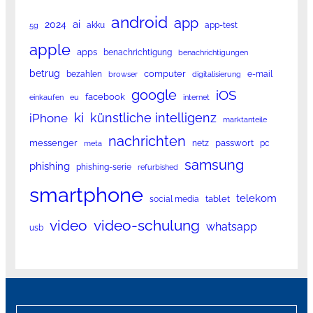
android
app
ai
2024
akku
app-test
5g
apple
apps
benachrichtigung
benachrichtigungen
betrug
computer
bezahlen
e-mail
browser
digitalisierung
google
iOS
facebook
einkaufen
eu
internet
ki
künstliche intelligenz
iPhone
marktanteile
nachrichten
messenger
passwort
netz
pc
meta
samsung
phishing
phishing-serie
refurbished
smartphone
telekom
tablet
social media
video
video-schulung
whatsapp
usb