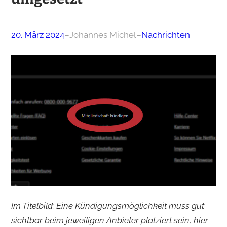
20. März 2024
–
Johannes Michel
–
Nachrichten
Im Titelbild: Eine Kündigungsmöglichkeit muss gut
sichtbar beim jeweiligen Anbieter platziert sein, hier