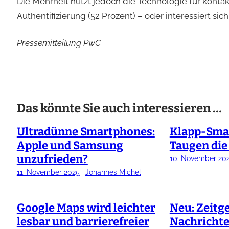
Die Mehrheit nutzt jedoch die Technologie für kontak
Authentifizierung (52 Prozent) – oder interessiert sic
Pressemitteilung PwC
Das könnte Sie auch interessieren …
Ultradünne Smartphones:
Klapp-Sma
Apple und Samsung
Taugen die
unzufrieden?
10. November 20
11. November 2025
Johannes Michel
Google Maps wird leichter
Neu: Zeitg
lesbar und barrierefreier
Nachricht