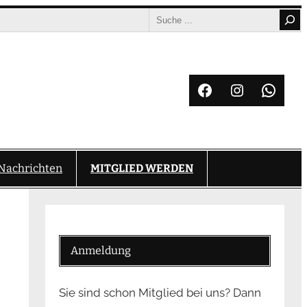
Search
Facebook
Instagram
What
Nachrichten
MITGLIED WERDEN
Anmeldung
Sie sind schon Mitglied bei uns? Dann