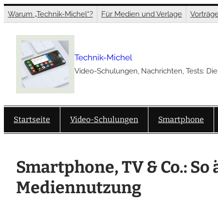
Zum
Warum „Technik-Michel“?
Für Medien und Verlage
Vorträg
Inhalt
springen
Technik-Michel
Video-Schulungen, Nachrichten, Tests: Die
Startseite
Video-Schulungen
Smartphone
Smartphone, TV & Co.: So 
Mediennutzung