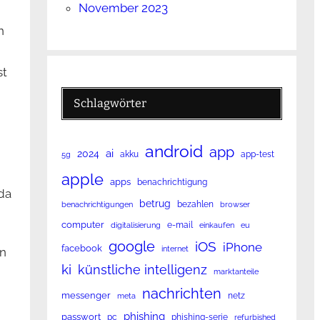
November 2023
n
st
Schlagwörter
android
app
ai
2024
akku
app-test
5g
apple
apps
benachrichtigung
da
betrug
bezahlen
benachrichtigungen
browser
computer
e-mail
digitalisierung
einkaufen
eu
google
iOS
iPhone
facebook
internet
en
ki
künstliche intelligenz
marktanteile
nachrichten
messenger
netz
meta
phishing
passwort
pc
phishing-serie
refurbished