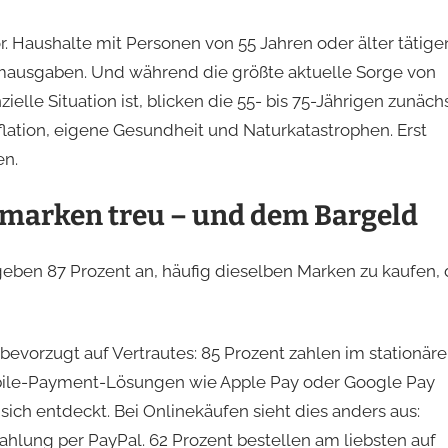
ktor. Haushalte mit Personen von 55 Jahren oder älter tätige
sumausgaben. Und während die größte aktuelle Sorge von
elle Situation ist, blicken die 55- bis 75-Jährigen zunäch
nflation, eigene Gesundheit und Naturkatastrophen. Erst
en.
smarken treu – und dem Bargeld
eben 87 Prozent an, häufig dieselben Marken zu kaufen, 
evorzugt auf Vertrautes: 85 Prozent zahlen im stationär
Mobile-Payment-Lösungen wie Apple Pay oder Google Pay
ich entdeckt. Bei Onlinekäufen sieht dies anders aus:
Zahlung per PayPal. 62 Prozent bestellen am liebsten auf