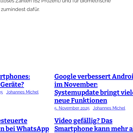
tloses Zahlen (62 Prozent) und für biometrische
h zumindest dafür.
rtphones:
Google verbessert Andro
 Geräte?
im November:
Systemupdate bringt viel
25
Johannes Michel
neue Funktionen
5. November 2025
Johannes Michel
esteuerte
Video gefällig? Das
en bei WhatsApp
Smartphone kann mehr a