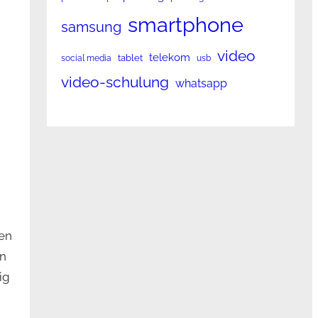
smartphone
samsung
video
telekom
tablet
social media
usb
video-schulung
whatsapp
en
en
ig