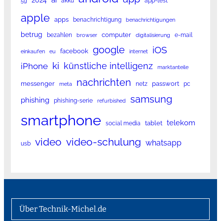
akku
app-test
5g
apple
apps
benachrichtigung
benachrichtigungen
betrug
computer
bezahlen
e-mail
browser
digitalisierung
google
iOS
facebook
einkaufen
eu
internet
ki
künstliche intelligenz
iPhone
marktanteile
nachrichten
messenger
passwort
netz
pc
meta
samsung
phishing
phishing-serie
refurbished
smartphone
telekom
tablet
social media
video
video-schulung
whatsapp
usb
Über Technik-Michel.de