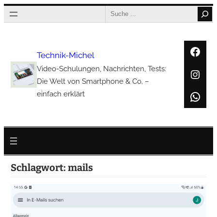
Zum
Search
Inhalt
springen
Face
Technik-Michel
Video-Schulungen, Nachrichten, Tests:
Inst
Die Welt von Smartphone & Co. –
Wha
einfach erklärt
Schlagwort:
mails