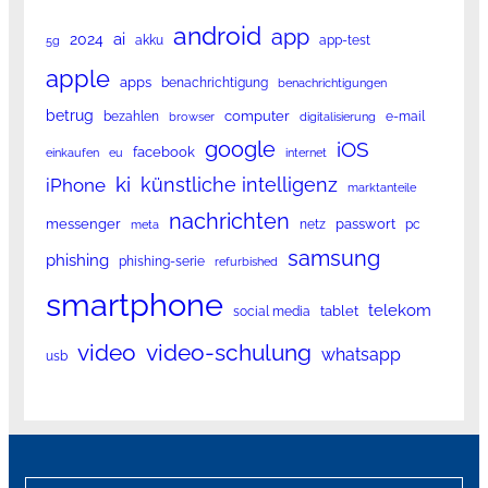
android
app
ai
2024
akku
app-test
5g
apple
apps
benachrichtigung
benachrichtigungen
betrug
computer
bezahlen
e-mail
browser
digitalisierung
google
iOS
facebook
einkaufen
eu
internet
ki
künstliche intelligenz
iPhone
marktanteile
nachrichten
messenger
passwort
netz
pc
meta
samsung
phishing
phishing-serie
refurbished
smartphone
telekom
tablet
social media
video
video-schulung
whatsapp
usb