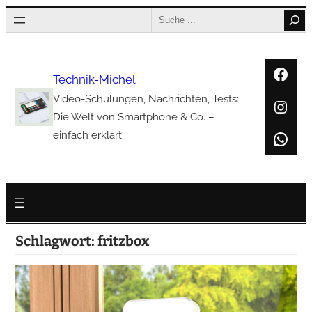
Zum
Search
Inhalt
springen
Face
Technik-Michel
Video-Schulungen, Nachrichten, Tests:
Inst
Die Welt von Smartphone & Co. –
Wha
einfach erklärt
Schlagwort:
fritzbox