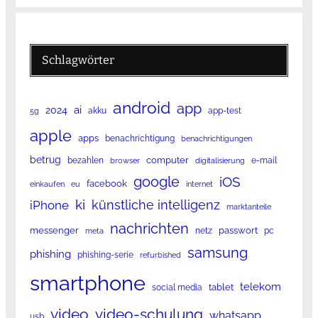
Schlagwörter
android
app
ai
2024
akku
app-test
5g
apple
apps
benachrichtigung
benachrichtigungen
betrug
computer
bezahlen
e-mail
browser
digitalisierung
google
iOS
facebook
einkaufen
eu
internet
ki
künstliche intelligenz
iPhone
marktanteile
nachrichten
messenger
passwort
netz
pc
meta
samsung
phishing
phishing-serie
refurbished
smartphone
telekom
tablet
social media
video
video-schulung
whatsapp
usb