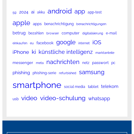
android
app
ai
2024
akku
app-test
5g
apple
apps
benachrichtigung
benachrichtigungen
betrug
computer
bezahlen
e-mail
browser
digitalisierung
google
iOS
facebook
einkaufen
eu
internet
ki
künstliche intelligenz
iPhone
marktanteile
nachrichten
messenger
passwort
netz
pc
meta
samsung
phishing
phishing-serie
refurbished
smartphone
telekom
tablet
social media
video
video-schulung
whatsapp
usb