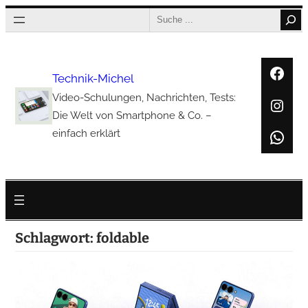
Zum
Search
Inhalt
springen
Face
Technik-Michel
Video-Schulungen, Nachrichten, Tests:
Inst
Die Welt von Smartphone & Co. –
Wha
einfach erklärt
Schlagwort:
foldable